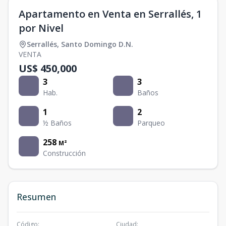
Apartamento en Venta en Serrallés, 1
por Nivel
Serrallés
,
Santo Domingo D.N.
VENTA
US$ 450,000
3
3
Hab.
Baños
1
2
½ Baños
Parqueo
258
M²
Construcción
Resumen
Código
:
Ciudad
: