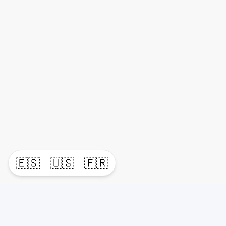
🇪🇸
🇺🇸
🇫🇷