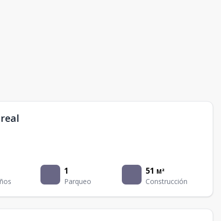
real
1
51
M²
ños
Parqueo
Construcción