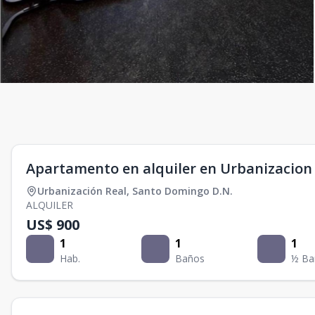
Apartamento en alquiler en Urbanizacion 
Urbanización Real
,
Santo Domingo D.N.
ALQUILER
US$ 900
1
1
1
Hab.
Baños
½ Ba