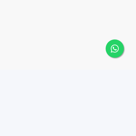
Contáctanos
Menu
+18099062555
PROPIEDADES