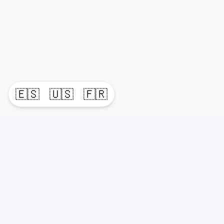
🇪🇸
🇺🇸
🇫🇷