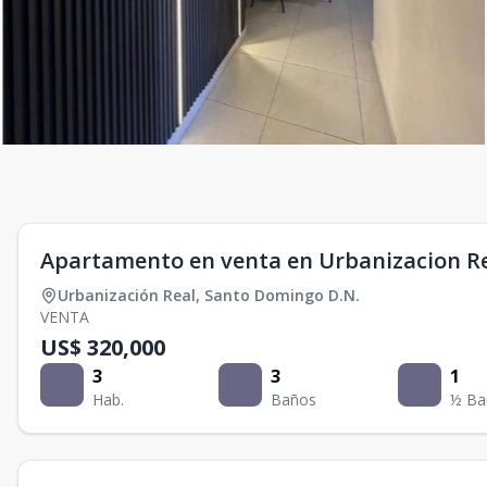
Apartamento en venta en Urbanizacion R
Urbanización Real
,
Santo Domingo D.N.
VENTA
US$ 320,000
3
3
1
Hab.
Baños
½ Ba