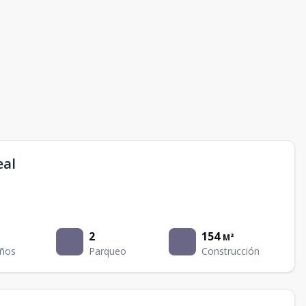
eal
2
154
M²
ños
Parqueo
Construcción