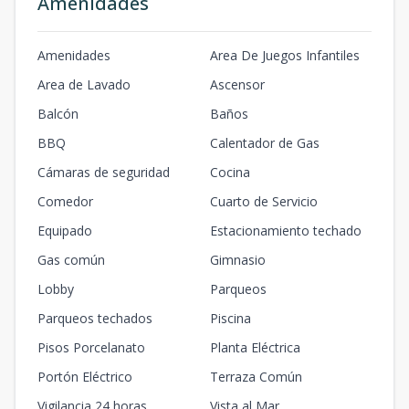
Amenidades
Amenidades
Area De Juegos Infantiles
Area de Lavado
Ascensor
Balcón
Baños
BBQ
Calentador de Gas
Cámaras de seguridad
Cocina
Comedor
Cuarto de Servicio
Equipado
Estacionamiento techado
Gas común
Gimnasio
Lobby
Parqueos
Parqueos techados
Piscina
Pisos Porcelanato
Planta Eléctrica
Portón Eléctrico
Terraza Común
Vigilancia 24 horas
Vista al Mar