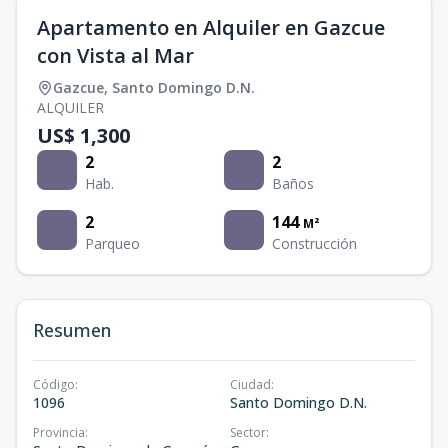
Apartamento en Alquiler en Gazcue
con Vista al Mar
Gazcue
,
Santo Domingo D.N.
ALQUILER
US$ 1,300
2
2
Hab.
Baños
2
144
M²
Parqueo
Construcción
Resumen
Código
:
Ciudad
:
1096
Santo Domingo D.N.
Provincia
:
Sector
: