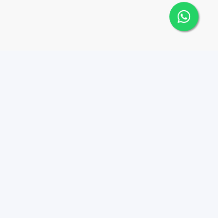
Contáctanos
Menu
+18099062555
PROPIEDADES
COMPRAR
info@extracasas.com
RENTAR
Calle Desiderio arias #50,
Sector Bella Vista
CONTACTO
BLOG