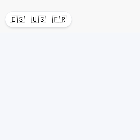
🇪🇸
🇺🇸
🇫🇷